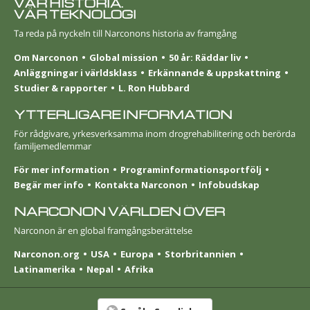
VÅR HISTORIA.
VÅR TEKNOLOGI
Ta reda på nyckeln till Narconons historia av framgång
Om Narconon
Global mission
50 år: Räddar liv
Anläggningar i världsklass
Erkännande & uppskattning
Studier & rapporter
L. Ron Hubbard
YTTERLIGARE INFORMATION
För rådgivare, yrkesverksamma inom drogrehabilitering och berörda
familjemedlemmar
För mer information
Programinformationsportfölj
Begär mer info
Kontakta Narconon
Infobudskap
NARCONON VÄRLDEN ÖVER
Narconon är en global framgångsberättelse
Narconon.org
USA
Europa
Stor­britannien
Latinamerika
Nepal
Afrika