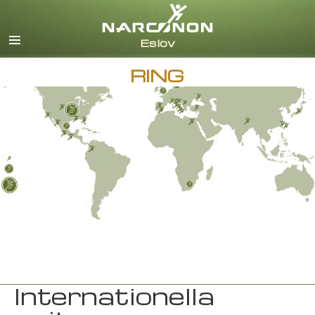
Svenska
English
Alla regioner/språk
RING
Internationella