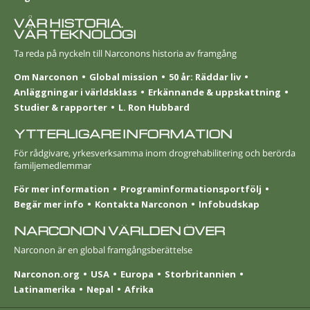
VÅR HISTORIA.
VÅR TEKNOLOGI
Ta reda på nyckeln till Narconons historia av framgång
Om Narconon
Global mission
50 år: Räddar liv
Anläggningar i världsklass
Erkännande & uppskattning
Studier & rapporter
L. Ron Hubbard
YTTERLIGARE INFORMATION
För rådgivare, yrkesverksamma inom drogrehabilitering och berörda
familjemedlemmar
För mer information
Programinformationsportfölj
Begär mer info
Kontakta Narconon
Infobudskap
NARCONON VÄRLDEN ÖVER
Narconon är en global framgångsberättelse
Narconon.org
USA
Europa
Stor­britannien
Latinamerika
Nepal
Afrika