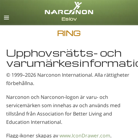
Svenska
English
Alla regioner/språk
RING
Upphovsrätts- och
varumärkesinformati
© 1999–2026
Narconon International
. Alla rättigheter
förbehållna.
Narconon och Narconon-logon är varu- och
servicemärken som innehas av och används med
tillstånd från Association for Better Living and
Education International.
Flagg-ikoner skapas av
www.IconDrawer.com
.