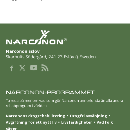
®
Narconon Eslöv
Skarhults Södergård
,
241 23
Eslöv
(
),
Sweden
NARCONON-PROGRAMMET
Ta reda på mer om vad som gör Narconon annorlunda än alla andra
rehabprogram i världen
Narconons drogrehabilitering
Drogfri avvänjning
Avgiftning för ett nytt liv
Livsfärdigheter
Vad folk
säger