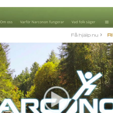
Om oss
Varför Narconon fungerar
Vad folk säger
Drog
Få hjälp nu
R
Blog
L. R