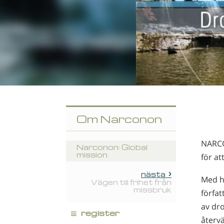
Om Narconon
NARCO
Narconon: Global
mission
för at
nästa
Med hj
Vägen till frihet från
missbruk
förfa
av dro
≡
register
återvä