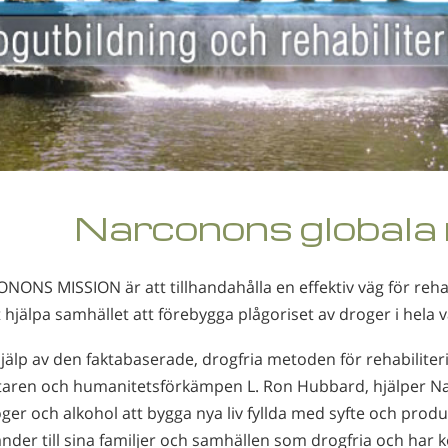
Narconons globala
NONS MISSION är att tillhandahålla en effektiv väg för reha
t hjälpa samhället att förebygga plågoriset av droger i hela 
älp av den faktabaserade, drogfria metoden för rehabiliter
ttaren och humanitetsförkämpen L. Ron Hubbard, hjälper N
ger och alkohol att bygga nya liv fyllda med syfte och produ
nder till sina familjer och samhällen som drogfria och har ko