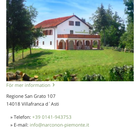
För mer information
Regione San Grato 107
14018 Villafranca d´Asti
» Telefon:
+39 0141-943753
» E-mail:
info
@
narconon-piemonte.it