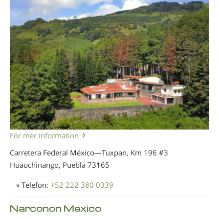
För mer information
Carretera Federal México—Tuxpan, Km 196 #3
Huauchinango, Puebla
73165
» Telefon:
+52 222 380 0339
Narconon Mexico