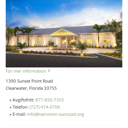
För mer information
1390 Sunset Point Road
Clearwater, Florida
33755
» Avgiftsfritt:
877-850-7355
» Telefon:
(727) 474-0706
» E-mail:
info
@
narconon-suncoast.org