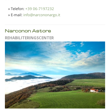
» Telefon:
+39 06-7197232
» E-mail:
info
@
narcononargo.it
Narconon Astore
REHABILITERINGSCENTER