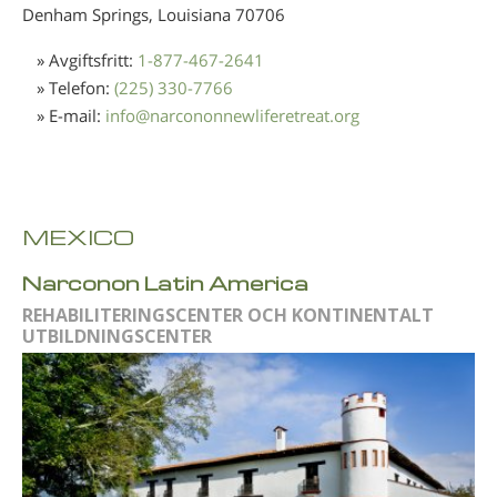
Denham Springs, Louisiana
70706
» Avgiftsfritt:
1-877-467-2641
» Telefon:
(225) 330-7766
» E-mail:
info
@
narcononnewliferetreat.org
MEXICO
Narconon Latin America
REHABILITERINGSCENTER OCH KONTINENTALT
UTBILDNINGSCENTER