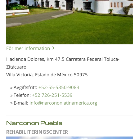
För mer information
Hacienda Dolores, Km 47.5 Carretera Federal Toluca-
Zitácuaro
Villa Victoria, Estado de México
50975
» Avgiftsfritt:
+52-55-5350-9083
» Telefon:
+52 726-251-5539
» E-mail:
info
@
narcononlatinamerica.org
Narconon Puebla
REHABILITERINGSCENTER