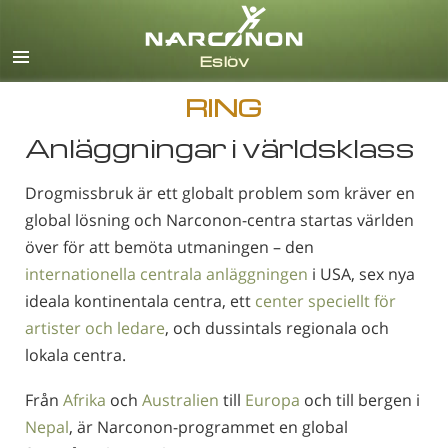
Svenska
English
Alla regioner/språk
RING
Anläggningar i världsklass
Drogmissbruk är ett globalt problem som kräver en
global lösning och Narconon-centra startas världen
över för att bemöta utmaningen – den
internationella centrala anläggningen
i USA, sex nya
ideala kontinentala centra, ett
center speciellt för
artister och ledare
, och dussintals regionala och
lokala centra.
Från
Afrika
och
Australien
till
Europa
och till bergen i
Nepal
, är Narconon-programmet en global