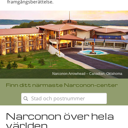
framgångsberättelse.
Narconon Ojai
Finn ditt närmaste Narconon-center
Narconon över hela
världen