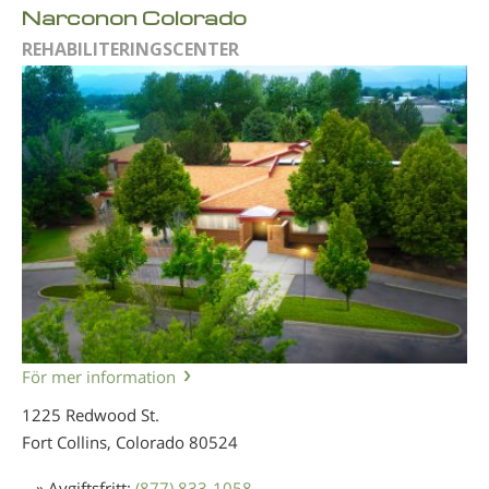
Narconon Colorado
REHABILITERINGSCENTER
För mer information
1225 Redwood St.
Fort Collins, Colorado
80524
» Avgiftsfritt:
(877) 833-1058