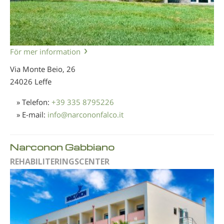
För mer information
Via Monte Beio, 26
24026 Leffe
» Telefon:
+39 335 8795226
» E-mail:
info
@
narcononfalco.it
Narconon Gabbiano
REHABILITERINGSCENTER