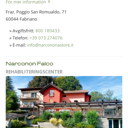
För mer information
Fraz. Poggio San Romualdo, 71
60044 Fabriano
» Avgiftsfritt:
800 189433
» Telefon:
+39 073 274076
» E-mail:
info
@
narcononastore.it
Narconon Falco
REHABILITERINGSCENTER