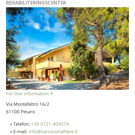
REHABILITERINGSCENTER
För mer information
Via Montefeltro 16/2
61100 Pesaro
» Telefon:
+39 0721-404074
» E-mail:
info
@
narcononalfiere.it