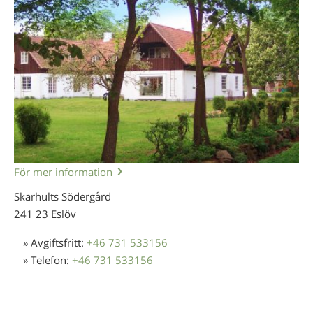
För mer information
Skarhults Södergård
241 23 Eslöv
» Avgiftsfritt:
+46 731 533156
» Telefon:
+46 731 533156