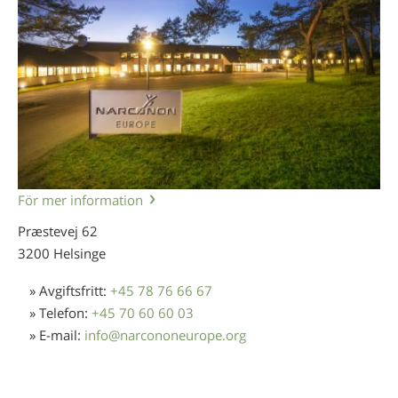
För mer information
Præstevej 62
3200 Helsinge
» Avgiftsfritt:
+45 78 76 66 67
» Telefon:
+45 70 60 60 03
» E-mail:
info
@
narcononeurope.org