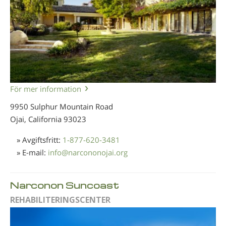
För mer information
9950 Sulphur Mountain Road
Ojai, California
93023
» Avgiftsfritt:
1-877-620-3481
» E-mail:
info
@
narcononojai.org
Narconon Suncoast
REHABILITERINGSCENTER