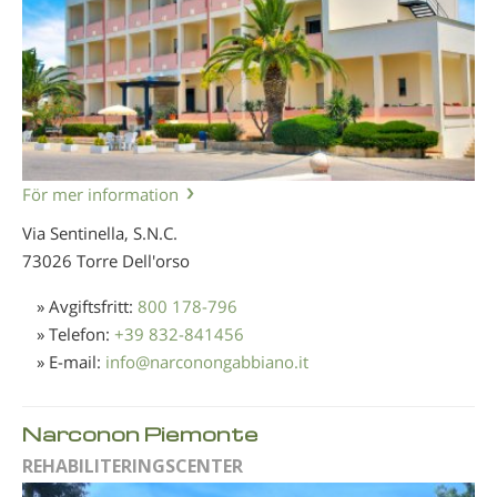
För mer information
Via Sentinella, S.N.C.
73026 Torre Dell'orso
» Avgiftsfritt:
800 178-796
» Telefon:
+39 832-841456
» E-mail:
info
@
narconongabbiano.it
Narconon Piemonte
REHABILITERINGSCENTER