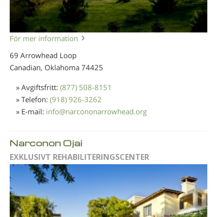
För mer information
69 Arrowhead Loop
Canadian, Oklahoma
74425
» Avgiftsfritt:
(877) 508-8151
» Telefon:
(918) 926-3262
» E-mail:
info
@
narcononarrowhead.org
Narconon Ojai
EXKLUSIVT REHABILITERINGSCENTER