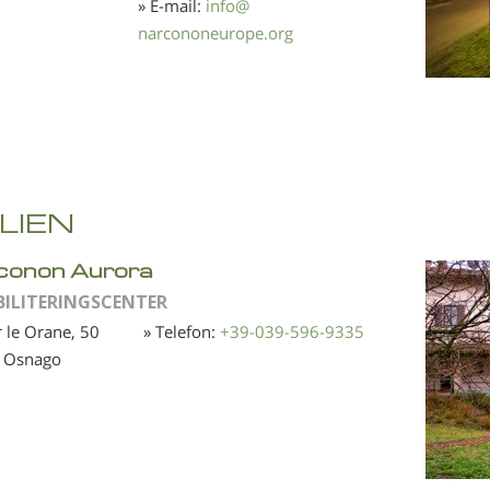
» E-mail:
info
@
narcononeurope.org
ALIEN
conon Aurora
BILITERINGSCENTER
r le Orane, 50
» Telefon:
+39-039-596-9335
 Osnago