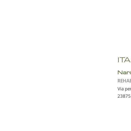
IT
Nar
REHA
Via pe
23875