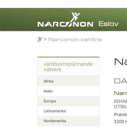
Narconon-centra
Narconon-centra
⨯
Na
världsomspännande
nätverk
D
Afrika
Asien
Nar
REHA
Europa
UTBI
Latinamerika
Præste
Nordamerika
3200 H