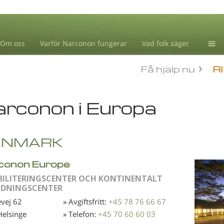
Om oss
Varför Narconon fungerar
Vad folk säger
Drog
Få hjälp nu
R
Blog
L. R
rconon i Europa
ANMARK
conon Europe
BILITERINGSCENTER OCH KONTINENTALT
LDNINGSCENTER
vej 62
» Avgiftsfritt:
+45 78 76 66 67
elsinge
» Telefon:
+45 70 60 60 03