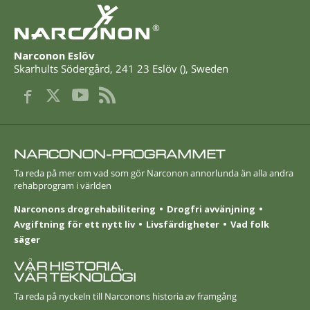
®
Narconon Eslöv
Skarhults Södergård
,
241 23
Eslöv
(
),
Sweden
NARCONON-PROGRAMMET
Ta reda på mer om vad som gör Narconon annorlunda än alla andra
rehabprogram i världen
Narconons drogrehabilitering
Drogfri avvänjning
Avgiftning för ett nytt liv
Livsfärdigheter
Vad folk
säger
VÅR HISTORIA.
VÅR TEKNOLOGI
Ta reda på nyckeln till Narconons historia av framgång