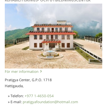
REHABILITERINGS- OCH UTBILDNINGSCENTER
För mer information
Pratigya Center, G.P.O. 1718
Hattigauda,
» Telefon:
+977 1-4650-054
» E-mail:
pratigyafoundation
@
hotmail.com