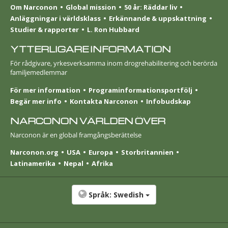
Om Narconon
Global mission
50 år: Räddar liv
Anläggningar i världsklass
Erkännande & uppskattning
Studier & rapporter
L. Ron Hubbard
YTTERLIGARE INFORMATION
För rådgivare, yrkesverksamma inom drogrehabilitering och berörda
familjemedlemmar
För mer information
Programinformationsportfölj
Begär mer info
Kontakta Narconon
Infobudskap
NARCONON VÄRLDEN ÖVER
Narconon är en global framgångsberättelse
Narconon.org
USA
Europa
Stor­britannien
Latinamerika
Nepal
Afrika
Språk:
Swedish