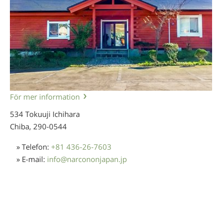
För mer information
534 Tokuuji Ichihara
Chiba,
290-0544
» Telefon:
+81 436-26-7603
» E-mail:
info
@
narcononjapan.jp