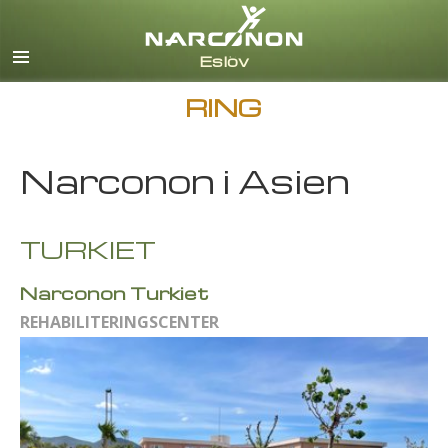
Svenska
English
Alla regioner/språk
RING
Narconon i Asien
TURKIET
Narconon Turkiet
REHABILITERINGSCENTER