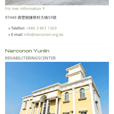
För mer information
97449 壽豐鄉鹽寮村大橋59號
» Telefon:
+886 3 867 1369
» E-mail:
info
@
narconon.org.tw
Narconon Yunlin
REHABILITERINGSCENTER