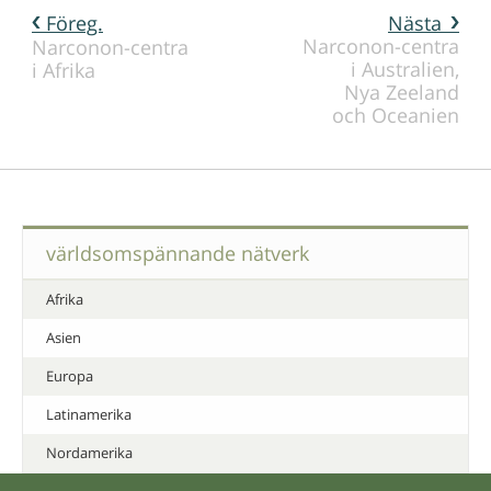
Föreg.
Nästa
Narconon-centra
Narconon-centra
i Australien,
i Afrika
Nya Zeeland
och Oceanien
världsomspännande nätverk
Afrika
Asien
Europa
Latinamerika
Nordamerika