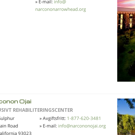
» E-mail:
info
@
narcononarrowhead.org
conon Ojai
USIVT REHABILITERINGSCENTER
Sulphur
» Avgiftsfritt:
1-877-620-3481
ain Road
» E-mail:
info
@
narcononojai.org
California
93023