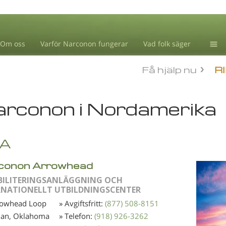
Om oss
Varför Narconon fungerar
Vad folk säger
Drog
Få hjälp nu
R
Blog
L. R
rconon i Nordamerika
A
conon Arrowhead
BILITERINGSANLÄGGNING OCH
RNATIONELLT UTBILDNINGSCENTER
rowhead Loop
» Avgiftsfritt:
(877) 508-8151
ian, Oklahoma
» Telefon:
(918) 926-3262