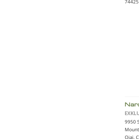
74425
Nar
EXKL
9950 
Mount
Ojai, 