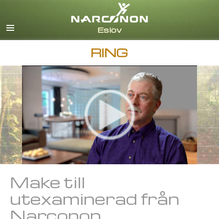
Svenska
English
Alla regioner/språk
RING
Make till
utexaminerad från
Narconon