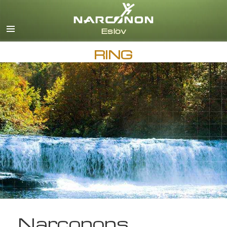
Svenska
English
Alla regioner/språk
RING
Narconons