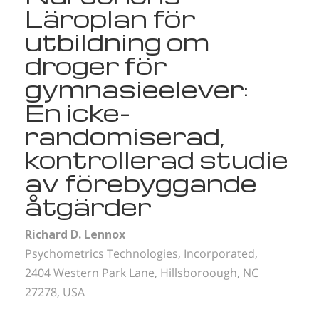
Läroplan för
utbildning om
droger för
gymnasieelever:
En icke-
randomiserad,
kontrollerad studie
av förebyggande
åtgärder
Richard D. Lennox
Psychometrics Technologies, Incorporated,
2404 Western Park Lane, Hillsboroough, NC
27278, USA